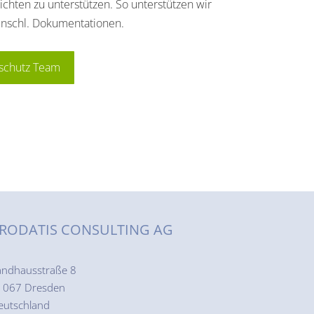
ichten zu unterstützen. So unterstützen wir
einschl. Dokumentationen.
nschutz Team
RODATIS CONSULTING AG
andhausstraße 8
1067 Dresden
eutschland