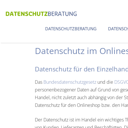
Zum
Inhalt
springen
DATENSCHUTZBERATUNG
DATENSC
Datenschutz im Online
Datenschutz für den Einzelhan
Das
Bundesdatenschutzgesetz
und die
DSGV
personenbezogener Daten auf Grund von geset
Handel, nicht zuletzt auch abhängig von der 
Datenschutz für den Onlineshop bzw. den Ha
Der Datenschutz ist im Handel ein wichtiges
von Kunden, Lieferanten und Beschäftigten. Di