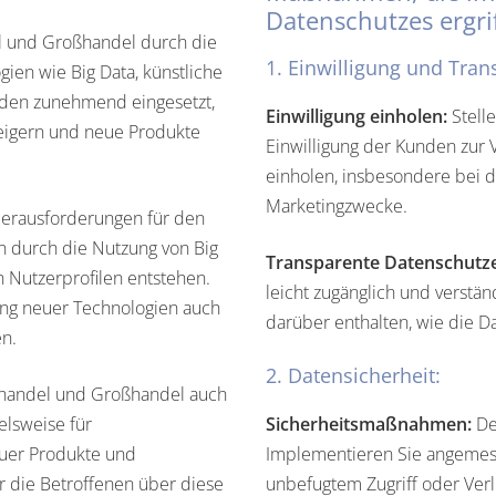
Datenschutzes ergr
del und Großhandel durch die
1. Einwilligung und Tran
gien wie Big Data, künstliche
werden zunehmend eingesetzt,
Einwilligung einholen:
Stelle
teigern und neue Produkte
Einwilligung der Kunden zur 
einholen, insbesondere bei d
Marketingzwecke.
erausforderungen für den
n durch die Nutzung von Big
Transparente Datenschutze
n Nutzerprofilen entstehen.
leicht zugänglich und verständ
ng neuer Technologien auch
darüber enthalten, wie die 
n.
2. Datensicherheit:
lhandel und Großhandel auch
lsweise für
Sicherheitsmaßnahmen:
De
euer Produkte und
Implementieren Sie angemes
 die Betroffenen über diese
unbefugtem Zugriff oder Verl