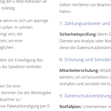
lung der E-Mail-Adressen an
sollten Verfahren zur Bearb
zulässig.
haben.
e wenn es sich um sperrige
7. Zahlungsanbieter und 
 sollen. In solchen
igt sein, die
Sicherheitsprüfung:
Wenn Si
ben, um eine
Dienste wie Analyse oder Mark
glichen.
diese die Datenschutzbestim
8. Schulung und Sensibil
dler die Einwilligung des
 die Spedition einholen
Mitarbeiterschulung:
Mitarb
werden, um sicherzustellen,
einhalten und sensibel mit 
en Sie eine
, stimmen Sie der Weitergabe
9. Datenschutzverletzun
kpartner zu.“
ine Paketankündigung per E-
Notfallplan:
Unternehmen sol