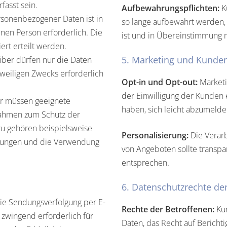
fasst sein.
Aufbewahrungspflichten:
Ku
rsonenbezogener Daten ist in
so lange aufbewahrt werden, 
nen Person erforderlich. Die
ist und in Übereinstimmung 
ert erteilt werden.
5. Marketing und Kunde
ber dürfen nur die Daten
jeweiligen Zwecks erforderlich
Opt-in und Opt-out:
Marketi
der Einwilligung der Kunden 
r müssen geeignete
haben, sich leicht abzumelde
nahmen zum Schutz der
u gehören beispielsweise
Personalisierung:
Die Verarb
agungen und die Verwendung
von Angeboten sollte transp
entsprechen.
6. Datenschutzrechte de
ie Sendungsverfolgung per E-
Rechte der Betroffenen:
Kun
t zwingend erforderlich für
Daten, das Recht auf Berich