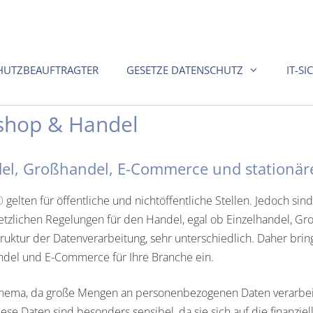
HUTZBEAUFTRAGTER
GESETZE DATENSCHUTZ
IT-SI
shop & Handel
del, Großhandel, E-Commerce und stationär
O
gelten für öffentliche und nichtöffentliche Stellen. Jedoch si
zlichen Regelungen für den Handel, egal ob Einzelhandel, Gr
Struktur der Datenverarbeitung, sehr unterschiedlich. Daher b
ndel und E-Commerce für Ihre Branche ein.
 Thema, da große Mengen an personenbezogenen Daten verarbei
ese Daten sind besonders sensibel, da sie sich auf die finanzie