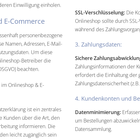
ren Einwilligung einholen.
SSL-Verschlüsselung:
Die K
nd E-Commerce
Onlineshop sollte durch SSL-
während des Zahlungsvorgan
ssenhaft personenbezogene
se Namen, Adressen, E-Mail-
3. Zahlungsdaten:
Nutzungsdaten. Um diese
Sichere Zahlungsabwicklun
lineshop-Betreiber die
Zahlungsinformationen der K
DSGVO) beachten.
erfordert die Einhaltung der
Zahlungsdatensicherheit (z.B.
 im Onlineshop & E-
4. Kundenkonten und Bes
zerklärung ist ein zentrales
Datenminimierung:
Erfassen
e Kunden über die Art, den
um Bestellungen abzuwickeln
eitung informieren. Die
Datensammlung.
en leicht zugänglich sein