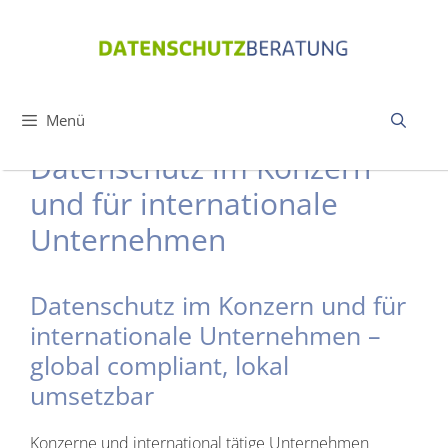
Zum
Inhalt
springen
Menü
Datenschutz im Konzern
und für internationale
Unternehmen
Datenschutz im Konzern und für
internationale Unternehmen –
global compliant, lokal
umsetzbar
Konzerne und international tätige Unternehmen