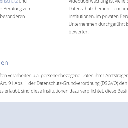
enschutz
und
Videoüberwachung ist viellei
ie Beratung zum
Datenschutzthemen – und imm
e besonderen
Institutionen, im privaten B
Unternehmen durchgeführt is
bewerten.
hen
en verarbeiten u.a. personenbezogene Daten ihrer Amtsträger, 
rt. 91 Abs. 1 der Datenschutz-Grundverordnung (DSGVO) den 
s erlaubt, sind diese Institutionen dazu verpflichtet, diese 