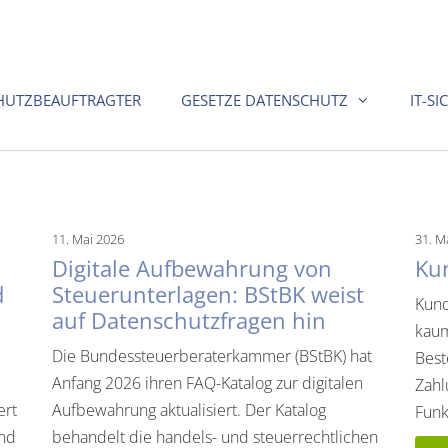
HUTZBEAUFTRAGTER
GESETZE DATENSCHUTZ
IT-SI
11. Mai 2026
31. M
Digitale Aufbewahrung von
Ku
d
Steuerunterlagen: BStBK weist
Kund
auf Datenschutzfragen hin
kaum
Die Bundessteuerberaterkammer (BStBK) hat
Best
Anfang 2026 ihren FAQ-Katalog zur digitalen
Zahl
ert
Aufbewahrung aktualisiert. Der Katalog
Funk
und
behandelt die handels- und steuerrechtlichen