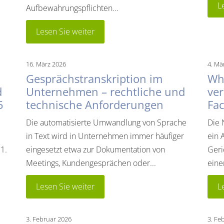
L
Aufbewahrungspflichten...
Lesen Sie weiter
16. März 2026
4. Mä
Gesprächstranskription im
Wha
d
Unternehmen – rechtliche und
ver
5
technische Anforderungen
Fa
Die automatisierte Umwandlung von Sprache
Die 
in Text wird in Unternehmen immer häufiger
ein 
 1.
eingesetzt etwa zur Dokumentation von
Geri
Meetings, Kundengesprächen oder...
eine
Lesen Sie weiter
L
3. Februar 2026
3. Fe