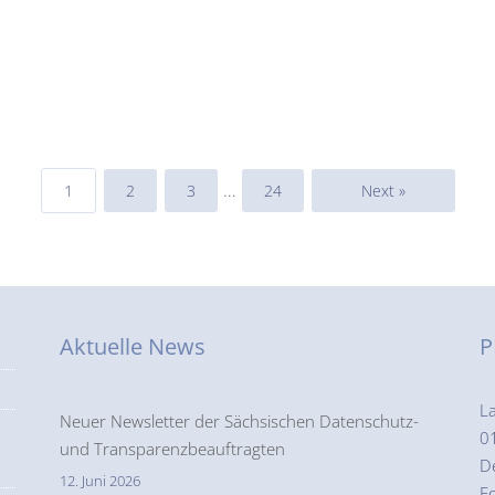
…
1
2
3
24
Next »
Aktuelle News
P
L
Neuer Newsletter der Sächsischen Datenschutz-
0
und Transparenzbeauftragten
D
12. Juni 2026
F