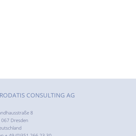
RODATIS CONSULTING AG
andhausstraße 8
1067 Dresden
eutschland
on + 49 (0)351 266 23 30