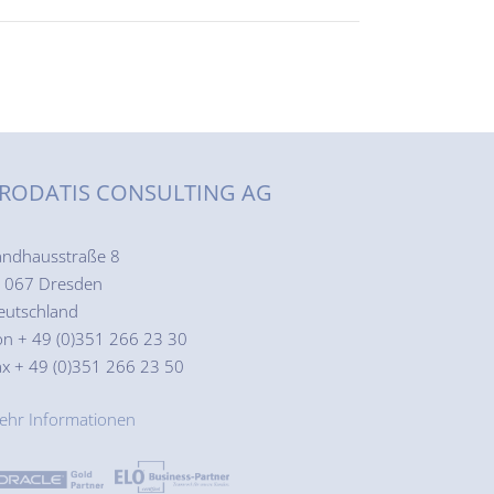
RODATIS CONSULTING AG
andhausstraße 8
1067 Dresden
eutschland
on + 49 (0)351 266 23 30
ax + 49 (0)351 266 23 50
ehr Informationen