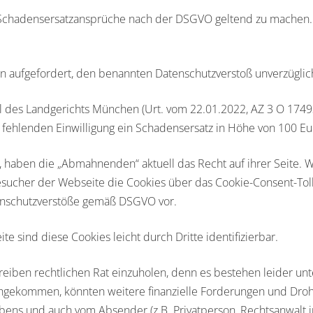
Schadensersatzansprüche nach der DSGVO geltend zu machen. 
n aufgefordert, den benannten Datenschutzverstoß unverzüglich
l des Landgerichts München (Urt. vom 22.01.2022, AZ 3 O 174
 fehlenden Einwilligung ein Schadensersatz in Höhe von 100 
zu, haben die „Abmahnenden“ aktuell das Recht auf ihrer Seite.
sucher der Webseite die Cookies über das Cookie-Consent-Toll
tenschutzverstöße gemäß DSGVO vor.
te sind diese Cookies leicht durch Dritte identifizierbar.
ben rechtlichen Rat einzuholen, denn es bestehen leider unter
gekommen, könnten weitere finanzielle Forderungen und Drohu
ibens und auch vom Absender (z.B. Privatperson, Rechtsanwalt i