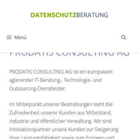
Zum
Inhalt
springen
Menü
PRODATIS CONSULTING AG
PRODATIS CONSULTING AG ist ein europaweit
agierender IT-Beratung-, Technologie- und
Outsourcing-Dienstleister.
Im Mittelpunkt unserer Bestrebungen steht die
Zufriedenheit unserer Kunden aus Mittelstand,
Industrie und öffentlicher Verwaltung. Wir sind
Innovationspartner unsere Kunden zur Steigerung
ihrer Leistungsfähigkeit sowie zum Erringen und